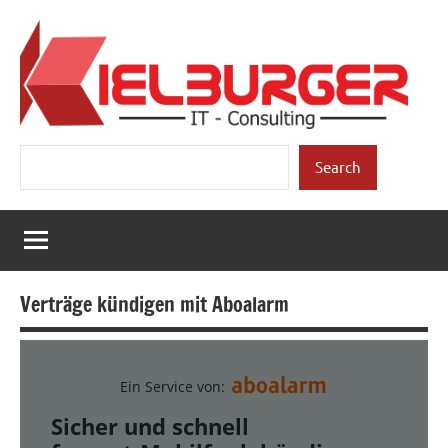
Zum
Inhalt
springen
Kielburger
Individuelle
Suchen
Beratung.
Search
IT-
Consulting
Verträge kündigen mit Aboalarm