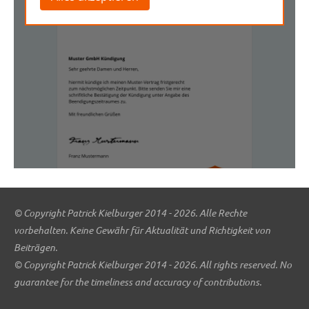
© Copyright Patrick Kielburger 2014 - 2026. Alle Rechte
vorbehalten. Keine Gewähr für Aktualität und Richtigkeit von
Beiträgen.
© Copyright Patrick Kielburger 2014 - 2026. All rights reserved. No
guarantee for the timeliness and accuracy of contributions.