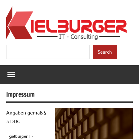
Zum
Inhalt
springen
Kielburger
Individuelle
Suchen
Beratung.
Search
IT-
Consulting
Impressum
Angaben gemäß §
5 DDG
Kielburger IT-