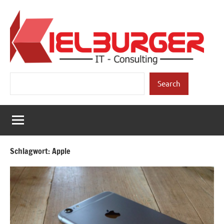
Zum
Inhalt
springen
Kielburger
Individuelle
Suchen
Beratung.
Search
IT-
Consulting
Schlagwort:
Apple