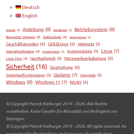
Deutsch
English
Anleitung
(8)
Betriebssystem
(8)
Android
(3)
Bandbreite
(3)
Bewusster Umgang
(4)
Datenschutz
(4)
direktverkauf
(3)
Geschäftskunden
(6)
GNU/Linux
(6)
Heimnetz
(5)
Linux
(7)
kostengünstig
(5)
Internetverbindung
(4)
Konzentration
(3)
Netzwerkverkabelung
(6)
Nachhaltigkeit
(5)
Linux Mint
(4)
Sicherheit
(16)
Smartphone
(6)
Updates
(7)
Systemanforderungen
(5)
Upgrade
(5)
Windows
(8)
Windows 11
(7)
WLAN
(6)
© Copyright Patrick Kielburger 2014 - 2026. Alle Rechte
vorbehalten. Keine Gewähr für Aktualität und Richtigkeit von
Beiträgen.
© Copyright Patrick Kielburger 2014 - 2026. All rights reserved. No
guarantee for the timeliness and accuracy of contributions.