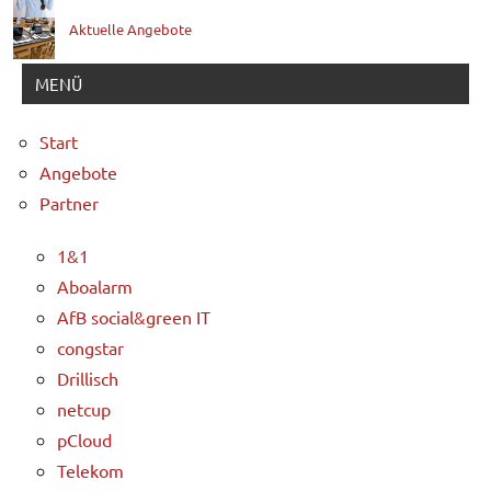
Aktuelle Angebote
MENÜ
Start
Angebote
Partner
1&1
Aboalarm
AfB social&green IT
congstar
Drillisch
netcup
pCloud
Telekom