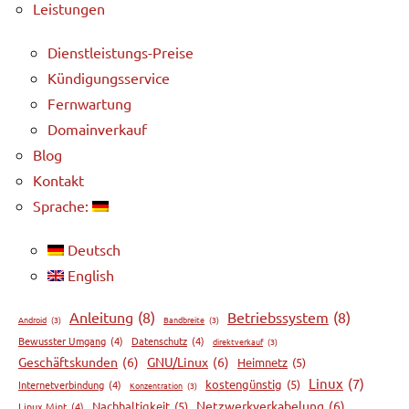
Leistungen
Dienstleistungs-Preise
Kündigungsservice
Fernwartung
Domainverkauf
Blog
Kontakt
Sprache:
Deutsch
English
Anleitung
(8)
Betriebssystem
(8)
Android
(3)
Bandbreite
(3)
Bewusster Umgang
(4)
Datenschutz
(4)
direktverkauf
(3)
Geschäftskunden
(6)
GNU/Linux
(6)
Heimnetz
(5)
Linux
(7)
kostengünstig
(5)
Internetverbindung
(4)
Konzentration
(3)
Netzwerkverkabelung
(6)
Nachhaltigkeit
(5)
Linux Mint
(4)