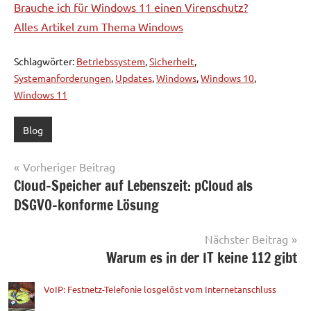
Brauche ich für Windows 11 einen Virenschutz?
Alles Artikel zum Thema Windows
Schlagwörter:
Betriebssystem
,
Sicherheit
,
Systemanforderungen
,
Updates
,
Windows
,
Windows 10
,
Windows 11
Blog
Beitragsnavigation
Vorheriger Beitrag
Cloud-Speicher auf Lebenszeit: pCloud als
DSGVO-konforme Lösung
Nächster Beitrag
Warum es in der IT keine 112 gibt
VoIP: Festnetz-Telefonie losgelöst vom Internetanschluss