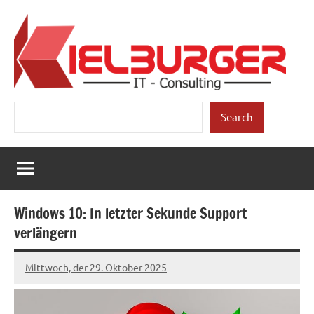
Zum
Inhalt
springen
Kielburger
Individuelle
Suchen
Beratung.
Search
IT-
Consulting
Windows 10: In letzter Sekunde Support
verlängern
Mittwoch, der 29. Oktober 2025
Patrick