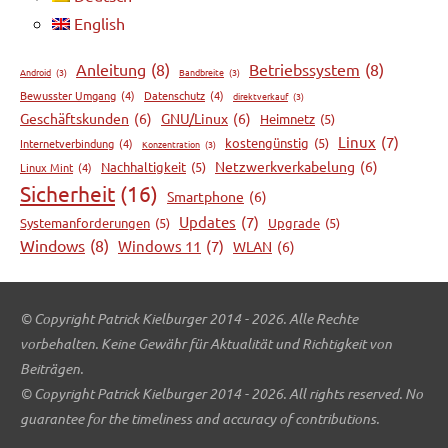
English
Anleitung
(8)
Betriebssystem
(8)
Android
(3)
Bandbreite
(3)
Bewusster Umgang
(4)
Datenschutz
(4)
direktverkauf
(3)
Geschäftskunden
(6)
GNU/Linux
(6)
Heimnetz
(5)
Linux
(7)
kostengünstig
(5)
Internetverbindung
(4)
Konzentration
(3)
Netzwerkverkabelung
(6)
Nachhaltigkeit
(5)
Linux Mint
(4)
Sicherheit
(16)
Smartphone
(6)
Updates
(7)
Systemanforderungen
(5)
Upgrade
(5)
Windows
(8)
Windows 11
(7)
WLAN
(6)
© Copyright Patrick Kielburger 2014 - 2026. Alle Rechte
vorbehalten. Keine Gewähr für Aktualität und Richtigkeit von
Beiträgen.
© Copyright Patrick Kielburger 2014 - 2026. All rights reserved. No
guarantee for the timeliness and accuracy of contributions.