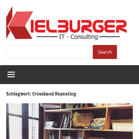
Zum
Inhalt
springen
Kielburger
Individuelle
Suchen
Beratung.
Search
IT-
Consulting
Schlagwort:
Crossband Repeating