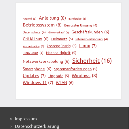
Anleitung
(8)
Android
(3)
Bandbreite
(3)
Betriebssystem
(8)
Bewusster Umgang
(4)
Geschäftskunden
(6)
Datenschutz
(4)
direktverkauf
(3)
GNU/Linux
(6)
Heimnetz
(5)
Internetverbindung
(4)
Linux
(7)
kostengünstig
(5)
Konzentration
(3)
Nachhaltigkeit
(5)
Linux Mint
(4)
Sicherheit
(16)
Netzwerkverkabelung
(6)
Smartphone
(6)
Systemanforderungen
(5)
Windows
(8)
Updates
(7)
Upgrade
(5)
Windows 11
(7)
WLAN
(6)
Impressum
Datenschutzerklärung