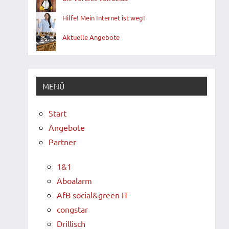
Hilfe! Mein Internet ist weg!
Aktuelle Angebote
MENÜ
Start
Angebote
Partner
1&1
Aboalarm
AfB social&green IT
congstar
Drillisch