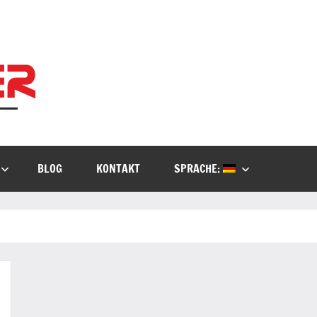
Kielburger
Individuelle
Beratung.
IT-
Consulting
BLOG
KONTAKT
SPRACHE: