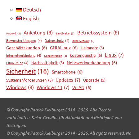
Deutsch
English
Anleitung
(8)
Betriebssystem
(8)
Android
(3)
Bandbreite
(3)
Bewusster Umgang
(4)
Datenschutz
(4)
direktverkauf
(3)
Geschäftskunden
(6)
GNU/Linux
(6)
Heimnetz
(5)
Linux
(7)
kostengünstig
(5)
Internetverbindung
(4)
Konzentration
(3)
Netzwerkverkabelung
(6)
Nachhaltigkeit
(5)
Linux Mint
(4)
Sicherheit
(16)
Smartphone
(6)
Updates
(7)
Systemanforderungen
(5)
Upgrade
(5)
Windows
(8)
Windows 11
(7)
WLAN
(6)
© Copyright Patrick Kielburger 2014 - 2026. Alle Rechte
vorbehalten. Keine Gewähr für Aktualität und Richtigkeit von
Beiträgen.
© Copyright Patrick Kielburger 2014 - 2026. All rights reserved. No