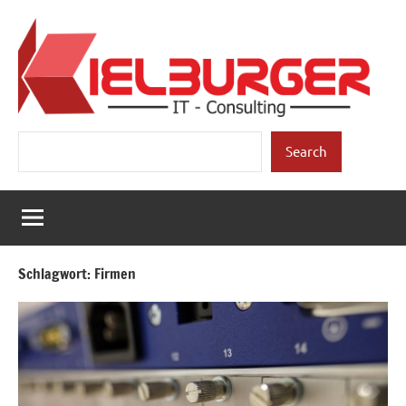
Zum
Inhalt
springen
Kielburger
Individuelle
Suchen
Beratung.
Search
IT-
Consulting
Schlagwort:
Firmen