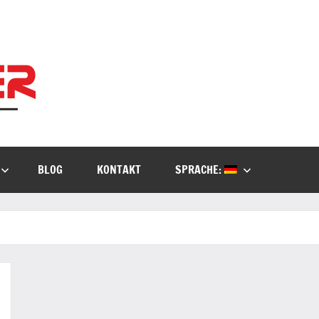
Kielburger
Individuelle
Beratung.
IT-
Consulting
BLOG
KONTAKT
SPRACHE: