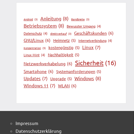
Anleitung
(8)
Android
(3)
Bandbreite
(3)
Betriebssystem
(8)
Bewusster Umgang
(4)
Geschäftskunden
(6)
Datenschutz
(4)
direktverkauf
(3)
GNU/Linux
(6)
Heimnetz
(5)
Internetverbindung
(4)
Linux
(7)
kostengünstig
(5)
Konzentration
(3)
Nachhaltigkeit
(5)
Linux Mint
(4)
Sicherheit
(16)
Netzwerkverkabelung
(6)
Smartphone
(6)
Systemanforderungen
(5)
Windows
(8)
Updates
(7)
Upgrade
(5)
Windows 11
(7)
WLAN
(6)
Impressum
Datenschutzerklärung