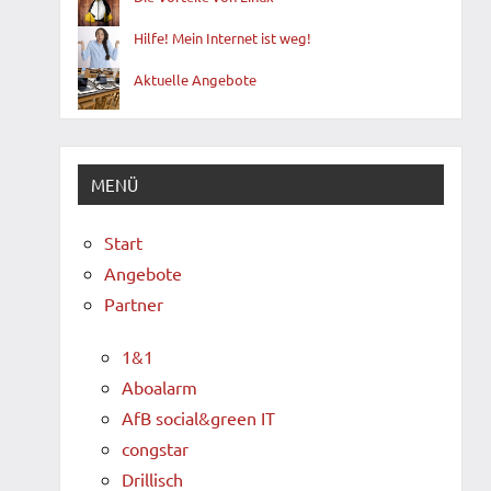
Hilfe! Mein Internet ist weg!
Aktuelle Angebote
MENÜ
Start
Angebote
Partner
1&1
Aboalarm
AfB social&green IT
congstar
Drillisch