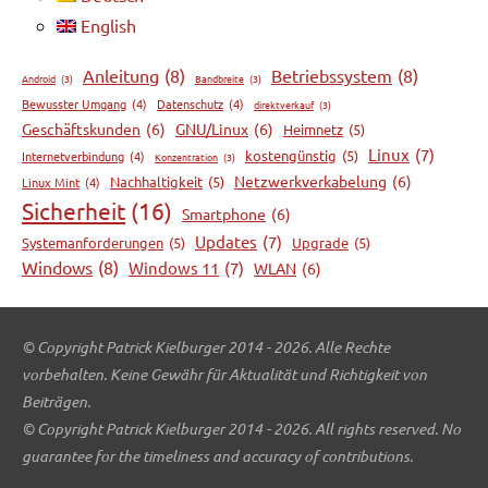
English
Anleitung
(8)
Betriebssystem
(8)
Android
(3)
Bandbreite
(3)
Bewusster Umgang
(4)
Datenschutz
(4)
direktverkauf
(3)
Geschäftskunden
(6)
GNU/Linux
(6)
Heimnetz
(5)
Linux
(7)
kostengünstig
(5)
Internetverbindung
(4)
Konzentration
(3)
Netzwerkverkabelung
(6)
Nachhaltigkeit
(5)
Linux Mint
(4)
Sicherheit
(16)
Smartphone
(6)
Updates
(7)
Systemanforderungen
(5)
Upgrade
(5)
Windows
(8)
Windows 11
(7)
WLAN
(6)
© Copyright Patrick Kielburger 2014 - 2026. Alle Rechte
vorbehalten. Keine Gewähr für Aktualität und Richtigkeit von
Beiträgen.
© Copyright Patrick Kielburger 2014 - 2026. All rights reserved. No
guarantee for the timeliness and accuracy of contributions.