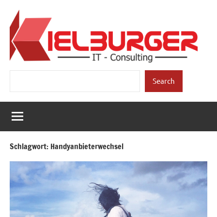
Zum
Inhalt
springen
Kielburger
Individuelle
Suchen
Beratung.
Search
IT-
Consulting
Schlagwort:
Handyanbieterwechsel