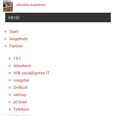
Aktuelle Angebote
MENÜ
Start
Angebote
Partner
1&1
Aboalarm
AfB social&green IT
congstar
Drillisch
netcup
pCloud
Telekom