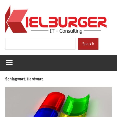
Zum
Inhalt
springen
Kielburger
Individuelle
Suchen
Beratung.
Search
IT-
Consulting
Schlagwort:
Hardware