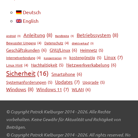
Deutsch
English
Anleitung
(8)
Betriebssystem
(8)
Android
(3)
Bandbreite
(3)
Bewusster Umgang
(4)
Datenschutz
(4)
direktverkauf
(3)
Geschäftskunden
(6)
GNU/Linux
(6)
Heimnetz
(5)
Linux
(7)
kostengünstig
(5)
Internetverbindung
(4)
Konzentration
(3)
Netzwerkverkabelung
(6)
Nachhaltigkeit
(5)
Linux Mint
(4)
Sicherheit
(16)
Smartphone
(6)
Updates
(7)
Systemanforderungen
(5)
Upgrade
(5)
Windows
(8)
Windows 11
(7)
WLAN
(6)
© Copyright Patrick Kielburger 2014 - 2026. Alle Rechte
vorbehalten. Keine Gewähr für Aktualität und Richtigkeit von
Beiträgen.
© Copyright Patrick Kielburger 2014 - 2026. All rights reserved. No