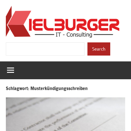
Zum
Inhalt
springen
Kielburger
Individuelle
Suchen
Beratung.
Search
IT-
Consulting
Schlagwort:
Musterkündigungsschreiben