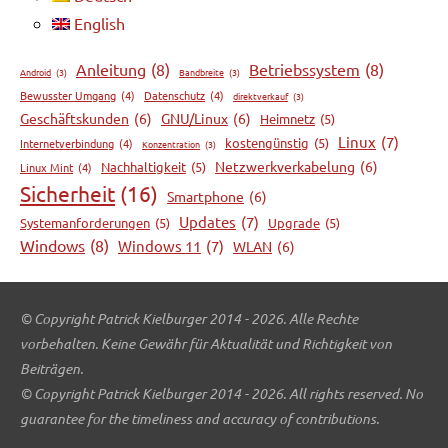
English
Anleitung
(8)
Betriebssystem
(8)
Android
(3)
Bandbreite
(3)
Bewusster Umgang
(4)
Datenschutz
(4)
direktverkauf
(3)
Geschäftskunden
(6)
GNU/Linux
(6)
Heimnetz
(5)
Linux
(7)
kostengünstig
(5)
Internetverbindung
(4)
Konzentration
(3)
Netzwerkverkabelung
(6)
Nachhaltigkeit
(5)
Linux Mint
(4)
Sicherheit
(16)
Smartphone
(6)
Updates
(7)
Systemanforderungen
(5)
Upgrade
(5)
Windows
(8)
Windows 11
(7)
WLAN
(6)
© Copyright Patrick Kielburger 2014 - 2026. Alle Rechte
vorbehalten. Keine Gewähr für Aktualität und Richtigkeit von
Beiträgen.
© Copyright Patrick Kielburger 2014 - 2026. All rights reserved. No
guarantee for the timeliness and accuracy of contributions.