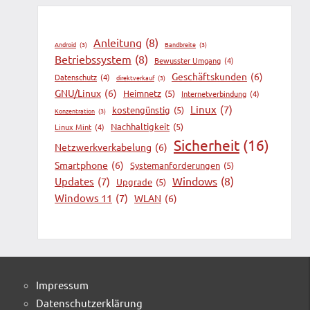
Anleitung
(8)
Android
(3)
Bandbreite
(3)
Betriebssystem
(8)
Bewusster Umgang
(4)
Geschäftskunden
(6)
Datenschutz
(4)
direktverkauf
(3)
GNU/Linux
(6)
Heimnetz
(5)
Internetverbindung
(4)
Linux
(7)
kostengünstig
(5)
Konzentration
(3)
Nachhaltigkeit
(5)
Linux Mint
(4)
Sicherheit
(16)
Netzwerkverkabelung
(6)
Smartphone
(6)
Systemanforderungen
(5)
Windows
(8)
Updates
(7)
Upgrade
(5)
Windows 11
(7)
WLAN
(6)
Impressum
Datenschutzerklärung