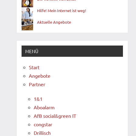
Hilfe! Mein Internet ist weg!
Aktuelle Angebote
MENÜ
Start
Angebote
Partner
1&1
Aboalarm
AfB social&green IT
congstar
Drillisch