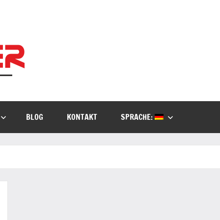
Kielburger
Individuelle
Beratung.
IT-
Consulting
BLOG
KONTAKT
SPRACHE: