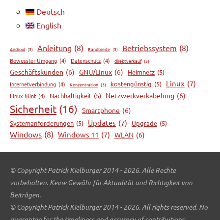
Deutsch
English
Anleitung
(8)
Betriebssystem
(8)
Android
(3)
Bandbreite
(3)
Bewusster Umgang
(4)
Datenschutz
(4)
direktverkauf
(3)
Geschäftskunden
(6)
GNU/Linux
(6)
Heimnetz
(5)
Linux
(7)
kostengünstig
(5)
Internetverbindung
(4)
Konzentration
(3)
Netzwerkverkabelung
(6)
Nachhaltigkeit
(5)
Linux Mint
(4)
Sicherheit
(16)
Smartphone
(6)
Updates
(7)
Systemanforderungen
(5)
Upgrade
(5)
Windows
(8)
Windows 11
(7)
WLAN
(6)
© Copyright Patrick Kielburger 2014 - 2026. Alle Rechte
vorbehalten. Keine Gewähr für Aktualität und Richtigkeit von
Beiträgen.
© Copyright Patrick Kielburger 2014 - 2026. All rights reserved. No
guarantee for the timeliness and accuracy of contributions.