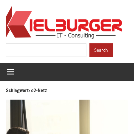
Zum
Inhalt
springen
Kielburger
Individuelle
Suchen
Beratung.
Search
IT-
Consulting
Schlagwort:
o2-Netz