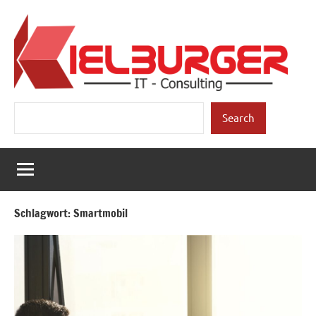
Zum
Inhalt
springen
Kielburger
Individuelle
Suchen
Beratung.
Search
IT-
Consulting
Schlagwort:
Smartmobil