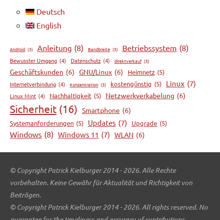
Deutsch
English
Anleitung
(8)
Betriebssystem
(8)
Android
(3)
Bandbreite
(3)
Bewusster Umgang
(4)
Datenschutz
(4)
direktverkauf
(3)
Geschäftskunden
(6)
GNU/Linux
(6)
Heimnetz
(5)
Linux
(7)
kostengünstig
(5)
Internetverbindung
(4)
Konzentration
(3)
Netzwerkverkabelung
(6)
Nachhaltigkeit
(5)
Linux Mint
(4)
Sicherheit
(16)
Smartphone
(6)
Updates
(7)
Systemanforderungen
(5)
Upgrade
(5)
Windows
(8)
Windows 11
(7)
WLAN
(6)
© Copyright Patrick Kielburger 2014 - 2026. Alle Rechte
vorbehalten. Keine Gewähr für Aktualität und Richtigkeit von
Beiträgen.
© Copyright Patrick Kielburger 2014 - 2026. All rights reserved. No
guarantee for the timeliness and accuracy of contributions.