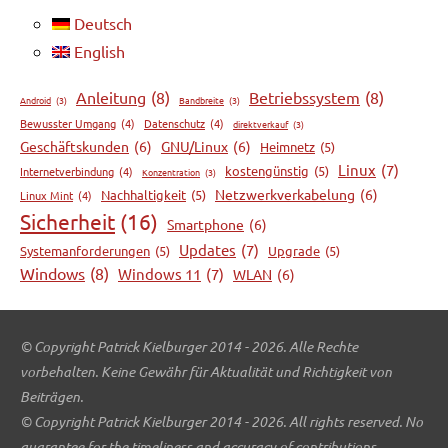
Deutsch
English
Anleitung
(8)
Betriebssystem
(8)
Android
(3)
Bandbreite
(3)
Bewusster Umgang
(4)
Datenschutz
(4)
direktverkauf
(3)
Geschäftskunden
(6)
GNU/Linux
(6)
Heimnetz
(5)
Linux
(7)
kostengünstig
(5)
Internetverbindung
(4)
Konzentration
(3)
Netzwerkverkabelung
(6)
Nachhaltigkeit
(5)
Linux Mint
(4)
Sicherheit
(16)
Smartphone
(6)
Updates
(7)
Systemanforderungen
(5)
Upgrade
(5)
Windows
(8)
Windows 11
(7)
WLAN
(6)
© Copyright Patrick Kielburger 2014 - 2026. Alle Rechte
vorbehalten. Keine Gewähr für Aktualität und Richtigkeit von
Beiträgen.
© Copyright Patrick Kielburger 2014 - 2026. All rights reserved. No
guarantee for the timeliness and accuracy of contributions.