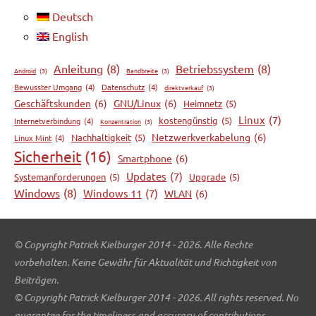
Deutsch
English
Anleitung
(8)
Betriebssystem
(8)
Android
(3)
Bandbreite
(3)
Bewusster Umgang
(4)
Datenschutz
(4)
direktverkauf
(3)
Geschäftskunden
(6)
GNU/Linux
(6)
Heimnetz
(5)
Linux
(7)
kostengünstig
(5)
Internetverbindung
(4)
Konzentration
(3)
Netzwerkverkabelung
(6)
Nachhaltigkeit
(5)
Linux Mint
(4)
Sicherheit
(16)
Smartphone
(6)
Updates
(7)
Systemanforderungen
(5)
Upgrade
(5)
Windows
(8)
Windows 11
(7)
WLAN
(6)
© Copyright Patrick Kielburger 2014 - 2026. Alle Rechte
vorbehalten. Keine Gewähr für Aktualität und Richtigkeit von
Beiträgen.
© Copyright Patrick Kielburger 2014 - 2026. All rights reserved. No
guarantee for the timeliness and accuracy of contributions.