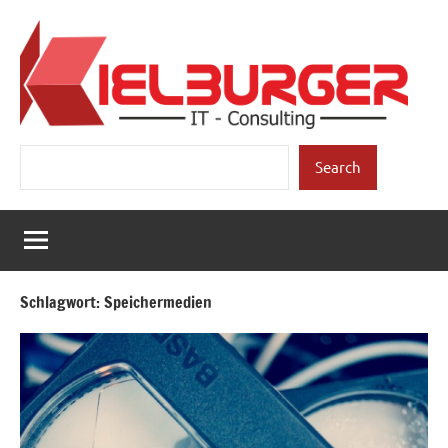
Zum
Inhalt
springen
Kielburger
Individuelle
Suchen
Beratung.
Search
IT-
Consulting
Schlagwort:
Speichermedien