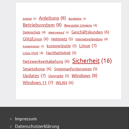
Anleitung
(8)
Android
(3)
Bandbreite
(3)
Betriebssystem
(8)
Bewusster Umgang
(4)
Geschäftskunden
(6)
Datenschutz
(4)
direktverkauf
(3)
GNU/Linux
(6)
Heimnetz
(5)
Internetverbindung
(4)
Linux
(7)
kostengünstig
(5)
Konzentration
(3)
Nachhaltigkeit
(5)
Linux Mint
(4)
Sicherheit
(16)
Netzwerkverkabelung
(6)
Smartphone
(6)
Systemanforderungen
(5)
Windows
(8)
Updates
(7)
Upgrade
(5)
Windows 11
(7)
WLAN
(6)
Impressum
Datenschutzerklärung