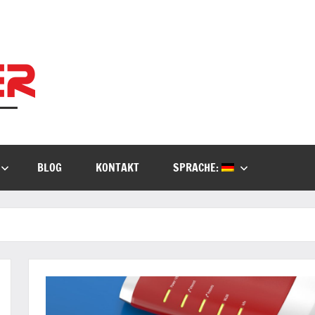
Kielburger
Individuelle
Beratung.
IT-
Consulting
BLOG
KONTAKT
SPRACHE: