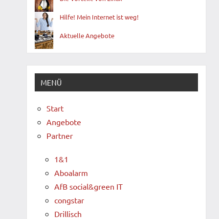
Hilfe! Mein Internet ist weg!
Aktuelle Angebote
MENÜ
Start
Angebote
Partner
1&1
Aboalarm
AfB social&green IT
congstar
Drillisch