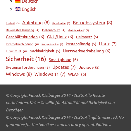
Deutsch
English
Anleitung
(8)
Betriebssystem
(8)
Android
(3)
Bandbreite
(3)
Bewusster Umgang
(4)
Datenschutz
(4)
direktverkauf
(3)
Geschäftskunden
(6)
GNU/Linux
(6)
Heimnetz
(5)
Linux
(7)
kostengünstig
(5)
Internetverbindung
(4)
Konzentration
(3)
Netzwerkverkabelung
(6)
Nachhaltigkeit
(5)
Linux Mint
(4)
Sicherheit
(16)
Smartphone
(6)
Updates
(7)
Systemanforderungen
(5)
Upgrade
(5)
Windows
(8)
Windows 11
(7)
WLAN
(6)
© Copyright Patrick Kielburger 2014 - 2026. Alle Rechte
vorbehalten. Keine Gewähr für Aktualität und Richtigkeit von
Beiträgen.
© Copyright Patrick Kielburger 2014 - 2026. All rights reserved. No
guarantee for the timeliness and accuracy of contributions.