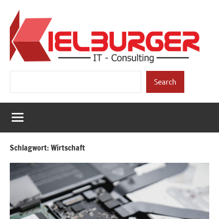
Zum
Inhalt
springen
Kielburger
Individuelle
Suchen
Beratung.
Search
IT-
Consulting
Schlagwort:
Wirtschaft