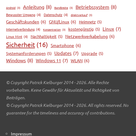
Anleitung
(8)
Betriebssystem
(8)
Android
(3)
Bandbreite
(3)
Bewusster Umgang
(4)
Datenschutz
(4)
direktverkauf
(3)
Geschäftskunden
(6)
GNU/Linux
(6)
Heimnetz
(5)
Linux
(7)
kostengünstig
(5)
Internetverbindung
(4)
Konzentration
(3)
Netzwerkverkabelung
(6)
Nachhaltigkeit
(5)
Linux Mint
(4)
Sicherheit
(16)
Smartphone
(6)
Updates
(7)
Systemanforderungen
(5)
Upgrade
(5)
Windows
(8)
Windows 11
(7)
WLAN
(6)
© Copyright Patrick Kielburger 2014 - 2026. Alle Rechte
vorbehalten. Keine Gewähr für Aktualität und Richtigkeit von
Beiträgen.
© Copyright Patrick Kielburger 2014 - 2026. All rights reserved. No
guarantee for the timeliness and accuracy of contributions.
Impressum