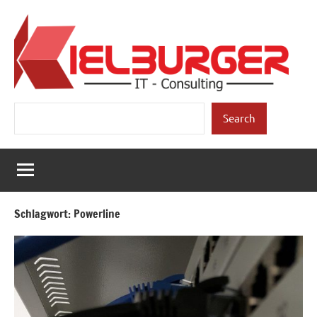
Zum
Inhalt
springen
Kielburger
Individuelle
Suchen
Beratung.
Search
IT-
Consulting
Schlagwort:
Powerline